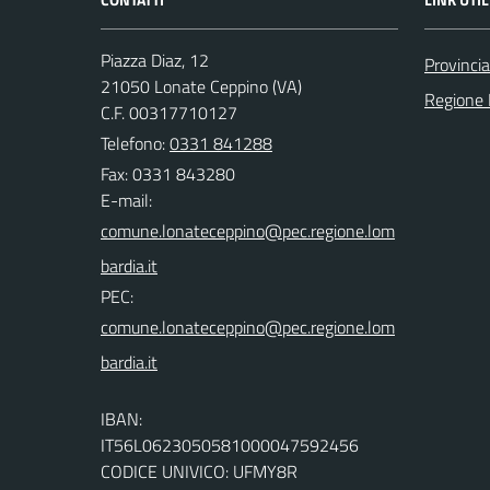
Piazza Diaz, 12
Provincia
21050 Lonate Ceppino (VA)
Regione 
C.F. 00317710127
Telefono:
0331 841288
Fax: 0331 843280
E-mail:
PEC:
IBAN:
IT56L0623050581000047592456
CODICE UNIVICO: UFMY8R