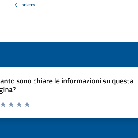
Indietro
anto sono chiare le informazioni su questa
gina?
a da 1 a 5 stelle la pagina
ta 1 stelle su 5
Valuta 2 stelle su 5
Valuta 3 stelle su 5
Valuta 4 stelle su 5
Valuta 5 stelle su 5