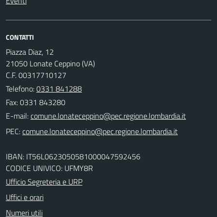
Eventi
CONTATTI
Piazza Diaz, 12
21050 Lonate Ceppino (VA)
C.F. 00317710127
Telefono:
0331 841288
Fax: 0331 843280
E-mail:
PEC:
IBAN: IT56L0623050581000047592456
CODICE UNIVICO: UFMY8R
Ufficio Segreteria e URP
Uffici e orari
Numeri utili