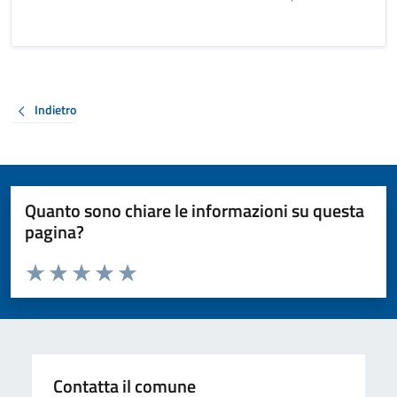
Indietro
Quanto sono chiare le informazioni su questa
pagina?
Valuta da 1 a 5 stelle la pagina
Valuta 1 stelle su 5
Valuta 2 stelle su 5
Valuta 3 stelle su 5
Valuta 4 stelle su 5
Valuta 5 stelle su 5
Contatta il comune