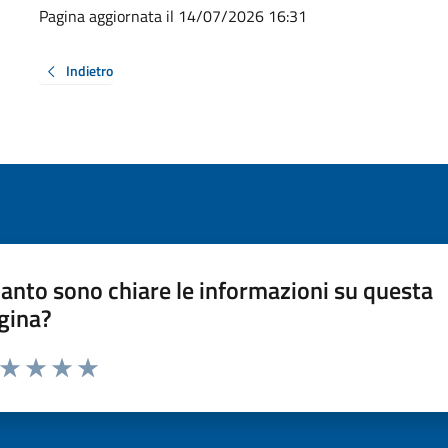
Pagina aggiornata il 14/07/2026 16:31
Indietro
anto sono chiare le informazioni su questa
gina?
a da 1 a 5 stelle la pagina
ta 1 stelle su 5
Valuta 2 stelle su 5
Valuta 3 stelle su 5
Valuta 4 stelle su 5
Valuta 5 stelle su 5