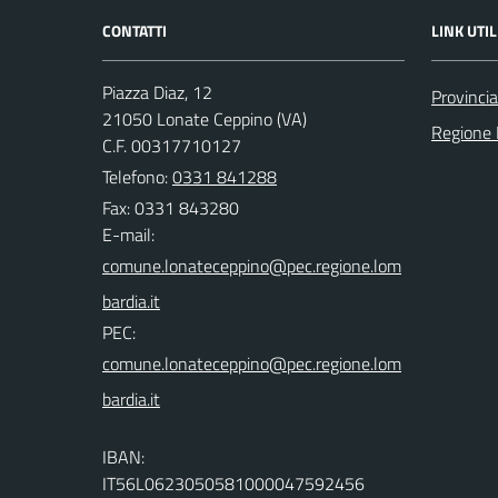
CONTATTI
LINK UTIL
Piazza Diaz, 12
Provincia
21050 Lonate Ceppino (VA)
Regione 
C.F. 00317710127
Telefono:
0331 841288
Fax: 0331 843280
E-mail:
PEC:
IBAN:
IT56L0623050581000047592456