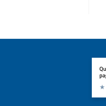
Qu
pa
Valut
Valu