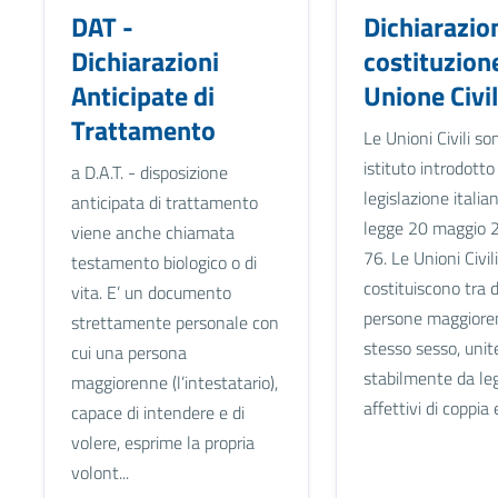
DAT -
Dichiarazio
Dichiarazioni
costituzion
Anticipate di
Unione Civi
Trattamento
Le Unioni Civili so
istituto introdotto
a D.A.T. - disposizione
legislazione italia
anticipata di trattamento
legge 20 maggio 2
viene anche chiamata
76. Le Unioni Civili
testamento biologico o di
costituiscono tra 
vita. E’ un documento
persone maggioren
strettamente personale con
stesso sesso, unit
cui una persona
stabilmente da le
maggiorenne (l’intestatario),
affettivi di coppia e
capace di intendere e di
volere, esprime la propria
volont...