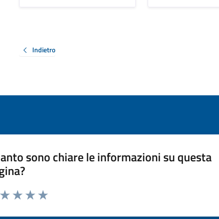
Indietro
anto sono chiare le informazioni su questa
gina?
a da 1 a 5 stelle la pagina
ta 1 stelle su 5
Valuta 2 stelle su 5
Valuta 3 stelle su 5
Valuta 4 stelle su 5
Valuta 5 stelle su 5