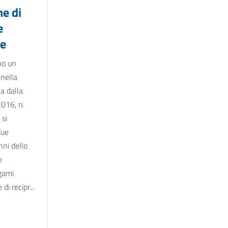
ne di
e
le
no un
 nella
na dalla
016, n.
 si
due
ni dello
e
gami
 di recipr...