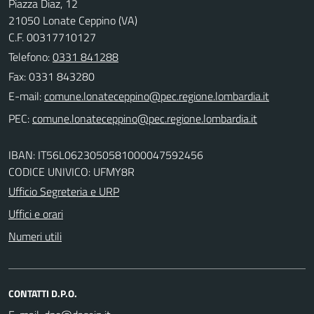
Piazza Diaz, 12
21050 Lonate Ceppino (VA)
C.F. 00317710127
Telefono:
0331 841288
Fax: 0331 843280
E-mail:
PEC:
IBAN: IT56L0623050581000047592456
CODICE UNIVICO: UFMY8R
Ufficio Segreteria e URP
Uffici e orari
Numeri utili
CONTATTI D.P.O.