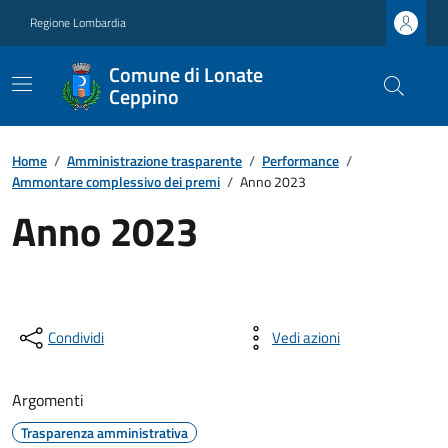
Regione Lombardia
Comune di Lonate
Ceppino
Home
/
Amministrazione trasparente
/
Performance
/
Ammontare complessivo dei premi
/
Anno 2023
Anno 2023
Condividi
Vedi azioni
Argomenti
Trasparenza amministrativa