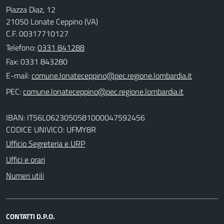
Piazza Diaz, 12
21050 Lonate Ceppino (VA)
C.F. 00317710127
Telefono:
0331 841288
Fax: 0331 843280
E-mail:
PEC:
IBAN: IT56L0623050581000047592456
CODICE UNIVICO: UFMY8R
Ufficio Segreteria e URP
Uffici e orari
Numeri utili
CONTATTI D.P.O.