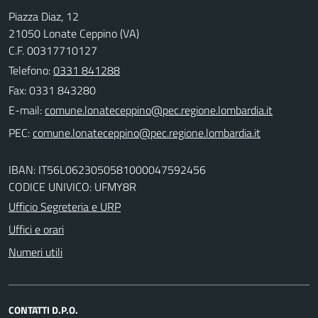
Piazza Diaz, 12
21050 Lonate Ceppino (VA)
C.F. 00317710127
Telefono:
0331 841288
Fax: 0331 843280
E-mail:
PEC:
IBAN: IT56L0623050581000047592456
CODICE UNIVICO: UFMY8R
Ufficio Segreteria e URP
Uffici e orari
Numeri utili
CONTATTI D.P.O.