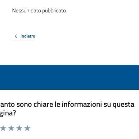
Nessun dato pubblicato.
Indietro
anto sono chiare le informazioni su questa
gina?
a da 1 a 5 stelle la pagina
ta 1 stelle su 5
Valuta 2 stelle su 5
Valuta 3 stelle su 5
Valuta 4 stelle su 5
Valuta 5 stelle su 5