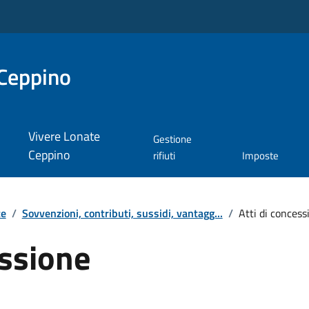
Ceppino
Vivere Lonate
Gestione
Ceppino
rifiuti
Imposte
te
/
Sovvenzioni, contributi, sussidi, vantagg...
/
Atti di concess
essione