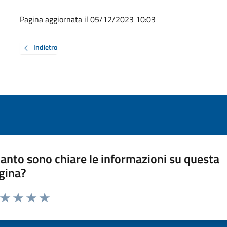
Pagina aggiornata il 05/12/2023 10:03
Indietro
anto sono chiare le informazioni su questa
gina?
a da 1 a 5 stelle la pagina
ta 1 stelle su 5
Valuta 2 stelle su 5
Valuta 3 stelle su 5
Valuta 4 stelle su 5
Valuta 5 stelle su 5