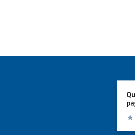
Qu
pa
Valut
Valu