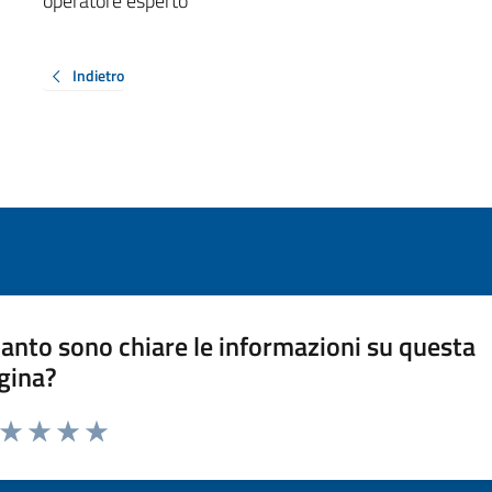
operatore esperto
Indietro
anto sono chiare le informazioni su questa
gina?
a da 1 a 5 stelle la pagina
ta 1 stelle su 5
Valuta 2 stelle su 5
Valuta 3 stelle su 5
Valuta 4 stelle su 5
Valuta 5 stelle su 5