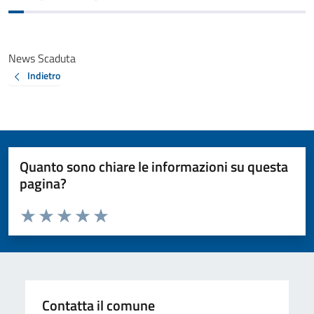
News Scaduta
Indietro
Quanto sono chiare le informazioni su questa
pagina?
Valuta da 1 a 5 stelle la pagina
Valuta 1 stelle su 5
Valuta 2 stelle su 5
Valuta 3 stelle su 5
Valuta 4 stelle su 5
Valuta 5 stelle su 5
Contatta il comune