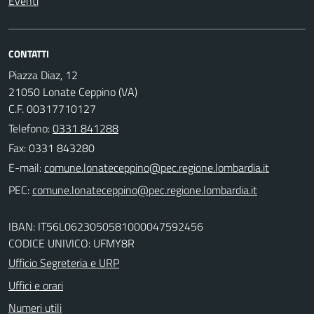
Eventi
CONTATTI
Piazza Diaz, 12
21050 Lonate Ceppino (VA)
C.F. 00317710127
Telefono:
0331 841288
Fax: 0331 843280
E-mail:
PEC:
IBAN: IT56L0623050581000047592456
CODICE UNIVICO: UFMY8R
Ufficio Segreteria e URP
Uffici e orari
Numeri utili