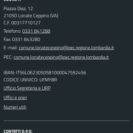
Piazza Diaz, 12
21050 Lonate Ceppino (VA)
C.F. 00317710127
Telefono:
0331 841288
Fax: 0331 843280
E-mail:
PEC:
IBAN: IT56L0623050581000047592456
CODICE UNIVICO: UFMY8R
Ufficio Segreteria e URP
Uffici e orari
Numeri utili
CONTATTI D.P.O.