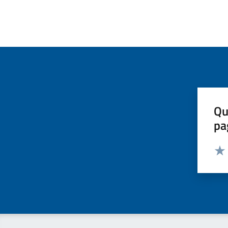
Qu
pa
Valut
Valu