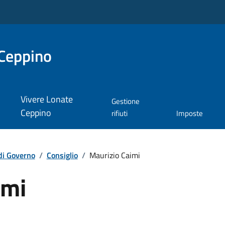
Ceppino
Vivere Lonate
Gestione
Ceppino
rifiuti
Imposte
di Governo
/
Consiglio
/
Maurizio Caimi
imi