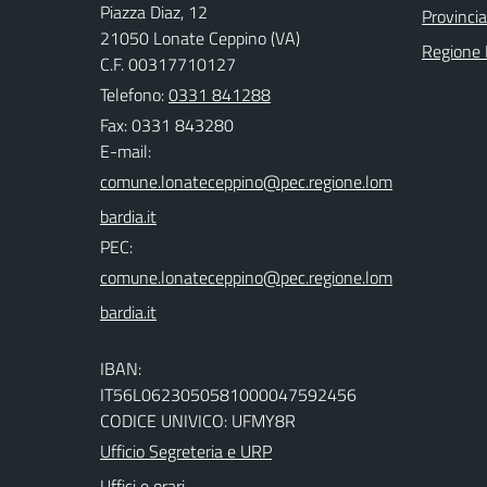
Piazza Diaz, 12
Provincia
21050 Lonate Ceppino (VA)
Regione 
C.F. 00317710127
Telefono:
0331 841288
Fax: 0331 843280
E-mail:
PEC:
IBAN:
IT56L0623050581000047592456
CODICE UNIVICO: UFMY8R
Ufficio Segreteria e URP
Uffici e orari