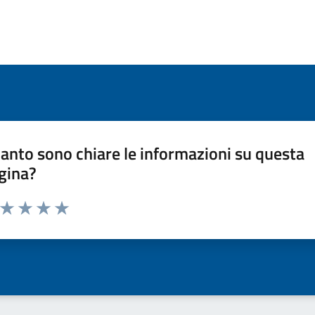
anto sono chiare le informazioni su questa
gina?
a da 1 a 5 stelle la pagina
ta 1 stelle su 5
Valuta 2 stelle su 5
Valuta 3 stelle su 5
Valuta 4 stelle su 5
Valuta 5 stelle su 5