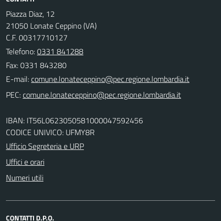
Piazza Diaz, 12
21050 Lonate Ceppino (VA)
C.F. 00317710127
Telefono:
0331 841288
Fax: 0331 843280
E-mail:
PEC:
IBAN: IT56L0623050581000047592456
CODICE UNIVICO: UFMY8R
Ufficio Segreteria e URP
Uffici e orari
Numeri utili
CONTATTI D.P.O.